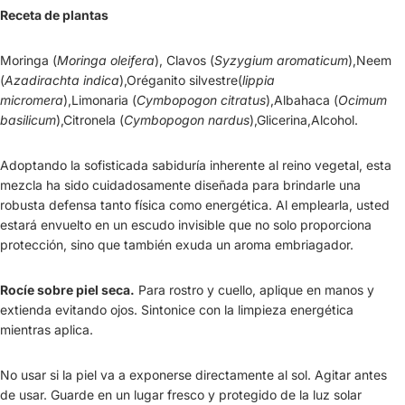
Receta de plantas
Moringa (
Moringa oleifera
), Clavos (
Syzygium aromaticum
),Neem
(
Azadirachta indica
),Oréganito silvestre(
lippia
micromera
),Limonaria (
Cymbopogon citratus
),Albahaca (
Ocimum
basilicum
),Citronela (
Cymbopogon nardus
),Glicerina,Alcohol.
Adoptando la sofisticada sabiduría inherente al reino vegetal, esta
mezcla ha sido cuidadosamente diseñada para brindarle una
robusta defensa tanto física como energética. Al emplearla, usted
estará envuelto en un escudo invisible que no solo proporciona
protección, sino que también exuda un aroma embriagador.
Rocíe sobre piel seca.
Para rostro y cuello, aplique en manos y
extienda evitando ojos. Sintonice con la limpieza energética
mientras aplica.
No usar si la piel va a exponerse directamente al sol. Agitar antes
de usar. Guarde en un lugar fresco y protegido de la luz solar