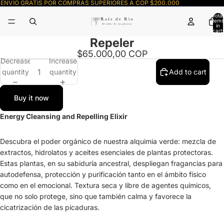
ENVIO GRATIS POR COMPRAS SUPERIORES A COP $200.000
Total
items
/
2
in
cart:
0
Repeler
Open
Open
image
image
$65.000,00 COP
Decrease
Increase
in
in
quantity
quantity
Add to cart
full
full
screen
screen
Buy it now
Energy Cleansing and Repelling Elixir
Descubra el poder orgánico de nuestra alquimia verde: mezcla de
extractos, hidrolatos y aceites esenciales de plantas protectoras.
Estas plantas, en su sabiduría ancestral, despliegan fragancias para
autodefensa, protección y purificación tanto en el ámbito físico
como en el emocional. Textura seca y libre de agentes químicos,
que no solo protege, sino que también calma y favorece la
cicatrización de las picaduras.