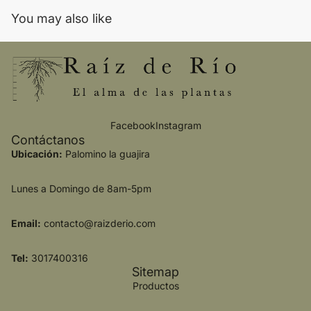
You may also like
Facebook
Instagram
Contáctanos
Ubicación:
Palomino la guajira
Lunes a Domingo de 8am-5pm
Email:
contacto@raizderio.com
Tel:
3017400316
Sitemap
Productos